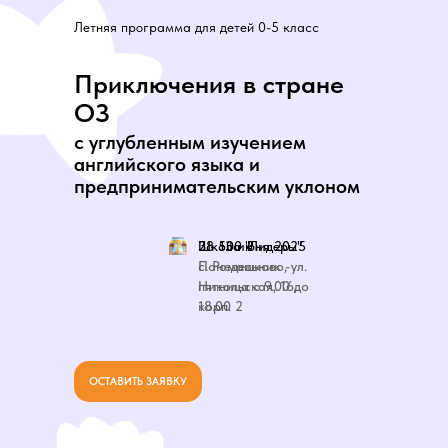
Летняя программа для детей 0-5 класс
Приключения в стране
ОЗ
с углубленным изучением
английского языка и
предпринимательским уклоном
38 500 ₽
Школа "Лидеры"
2 - 13 июня 2025
с. Ромашково, ул.
Понедельник -
Никольская, 16,
пятница с 9.00 до
корп. 2
18.00
ОСТАВИТЬ ЗАЯВКУ